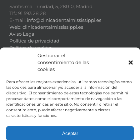
Santísima Trinidad, 5, 28010, Madrid
Tlf.: 91 593 28 28
E-mail:
info@clinicadentalmississippi.es
Web:
clinicadentalmississippi.es
Aviso Legal
Política de privacidad
Política de cookies
Gestionar el
consentimiento de las
cookies
¿DÓNDE ESTAMOS?
Para ofrecer las mejores experiencias, utilizamos tecnologías como
Calle de la Santísima Trinidad 5, 28010. Madrid
las cookies para almacenar y/o acceder a la información del
dispositivo. El consentimiento de estas tecnologías nos permitirá
Metro IGLESIA, salida Eloy Gonzalo.
procesar datos como el comportamiento de navegación o las
identificaciones únicas en este sitio. No consentir o retirar el
Autobús E.M.T. lí­neas 3, 5, 16, 37, 61, 149
consentimiento, puede afectar negativamente a ciertas
características y funciones.
SÍGUENOS EN LAS REDES
Aceptar