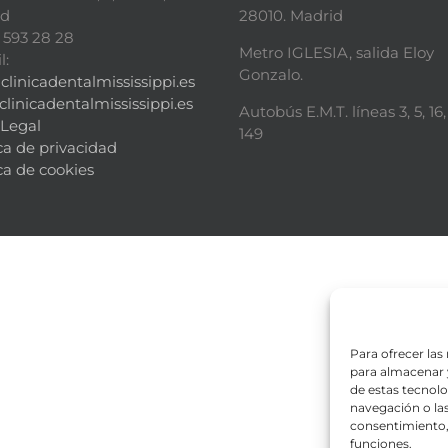
id
28010. Madrid
91 593 28 28
Metro IGLESIA, salida Eloy
l:
Gonzalo.
clinicadentalmississippi.es
clinicadentalmississippi.es
Autobús E.M.T. lí­neas 3, 5, 16, 
 Legal
149
ica de privacidad
ca de cookies
Para ofrecer las
para almacenar y
de estas tecnol
navegación o las 
consentimiento, 
funciones.