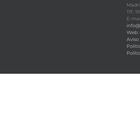
Madr
Tlf.: 
E-mai
info@
Web:
Aviso
Polít
Políti