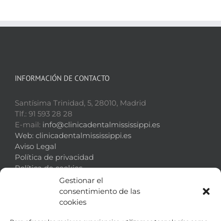
INFORMACIÓN DE CONTACTO
Santísima Trinidad, 5, 28010, Madrid
Tlf.: 91 593 28 28
E-mail:
info@clinicadentalmississippi.es
Web:
clinicadentalmississippi.es
Aviso Legal
Política de privacidad
Política de cookies
Gestionar el
consentimiento de las
cookies
¿DÓNDE ESTAMOS?