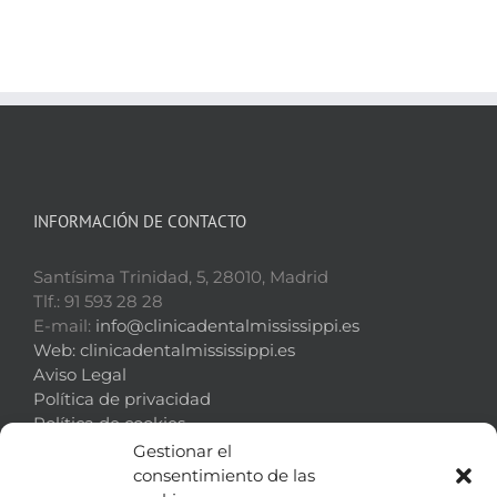
INFORMACIÓN DE CONTACTO
Santísima Trinidad, 5, 28010, Madrid
Tlf.: 91 593 28 28
E-mail:
info@clinicadentalmississippi.es
Web:
clinicadentalmississippi.es
Aviso Legal
Política de privacidad
Política de cookies
Gestionar el
consentimiento de las