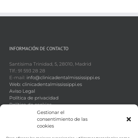
INFORMACIÓN DE CONTACTO
Santísima Trinidad, 5, 28010, Madrid
Tlf.: 91 593 28 28
E-mail:
info@clinicadentalmississippi.es
Web:
clinicadentalmississippi.es
Aviso Legal
Política de privacidad
Política de cookies
Gestionar el
consentimiento de las
cookies
¿DÓNDE ESTAMOS?